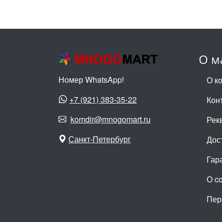
О м
Номер WhatsApp!
О к
+7 (921) 383-35-22
Кон
komdir@mnogomart.ru
Рек
Санкт-Петербург
Дос
Гар
О c
Пер