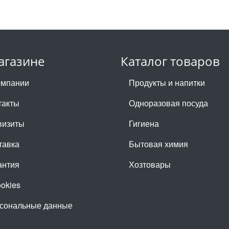
агазине
Каталог товаров
омпании
Продукты и напитки
такты
Одноразовая посуда
визиты
Гигиена
тавка
Бытовая химия
антия
Хозтовары
ookies
сональные данные